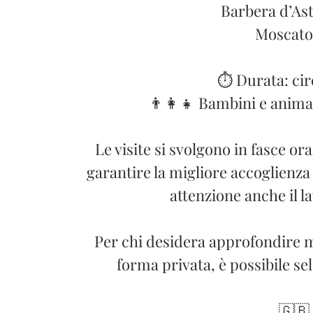
Barbera d’As
Moscato
⏱️ Durata: cir
👨‍👩‍👧 Bambini e anima
Le visite si svolgono in fasce or
garantire la migliore accoglienza
attenzione anche il la
Per chi desidera approfondire m
forma privata, è possibile se
🇬🇧