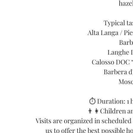
haze
Typical ta
Alta Langa / P
Barb
Langhe 
Calosso DOC 
Barbera d
Mosc
⏱️ Duration: 1
👨‍👩‍Children 
Visits are organized in scheduled
us to offer the best possible h