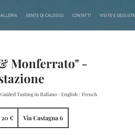
GALLERIA
GENTE DI CALOSSO
CONTATTI
VISITE E DEGUSTA
& Monferrato" -
stazione
 Guided Tasting in Italiano / English / French
0
ro
20 €
Via Castagna 6