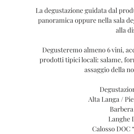
La degustazione guidata dal produ
panoramica oppure nella sala deg
alla d
Degusteremo almeno 6 vini, acc
prodotti tipici locali: salame, fo
assaggio della no
Degustazion
Alta Langa / P
Barbera
Langhe 
Calosso DOC 