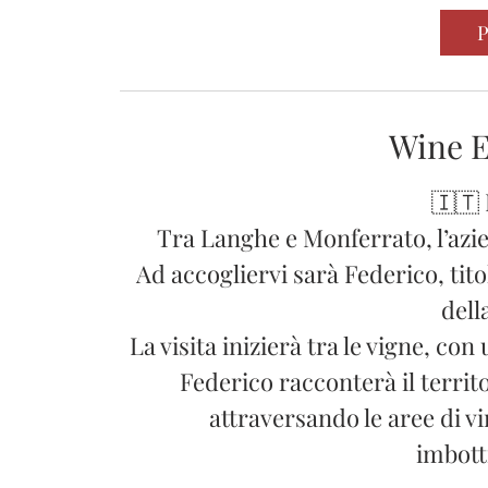
r
P
3
0
m
i
Wine E
n
u
🇮🇹
t
Tra Langhe e Monferrato, l’azie
i
Ad accogliervi sarà Federico, tit
dell
La visita inizierà tra le vigne, co
Federico racconterà il territ
attraversando le aree di v
imbott