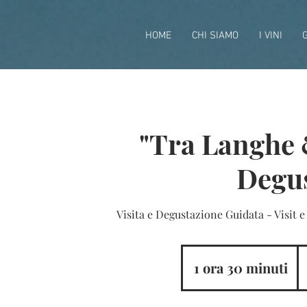
HOME
CHI SIAMO
I VINI
"Tra Langhe 
Degu
Visita e Degustazione Guidata - Visit e
2
eu
1 ora 30 minuti
1
o