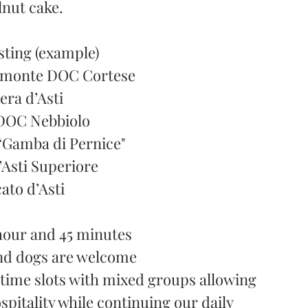
lnut cake.
sting (example)
iemonte DOC Cortese
era d’Asti
DOC Nebbiolo
“Gamba di Pernice"
’Asti Superiore
ato d’Asti
 hour and 45 minutes
and dogs are welcome
 time slots with mixed groups allowing
ospitality while continuing our daily